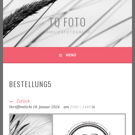
Springe
zum
TQ FOTO
Inhalt
FAMILIENFOTOGRAFIE
MENÜ
BESTELLUNG5
Zurück
Veröffentlicht
18. Januar 2024
am
2560 × 1440
in