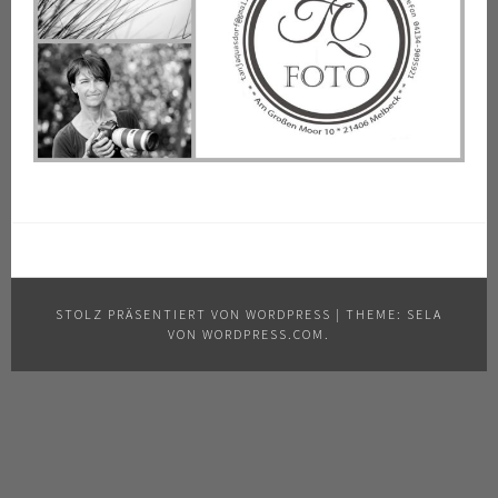
STOLZ PRÄSENTIERT VON WORDPRESS
|
THEME: SELA
VON
WORDPRESS.COM
.