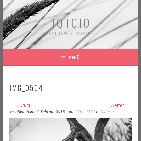
Springe
zum
TQ FOTO
Inhalt
FAMILIENFOTOGRAFIE
MENÜ
IMG_0504
Zurück
Weiter
Veröffentlicht
27. Februar 2016
am
749 × 1124
in
Galerie