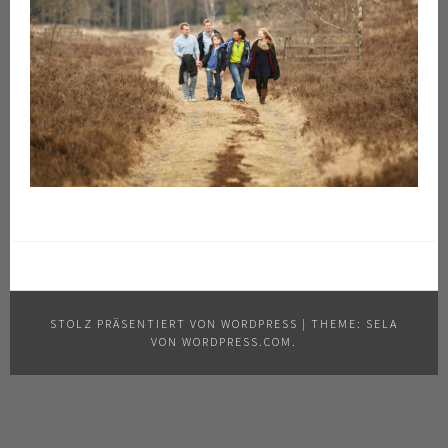
STOLZ PRÄSENTIERT VON WORDPRESS
|
THEME: SELA
VON
WORDPRESS.COM
.