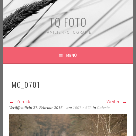
Springe
zum
TQ FOTO
Inhalt
FAMILIENFOTOGRAFIE
MENÜ
IMG_0701
Zurück
Weiter
Veröffentlicht
27. Februar 2016
am
1007 × 672
in
Galerie