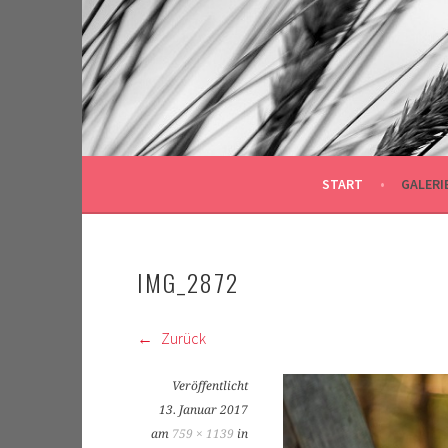
Springe
zum
Inhalt
START
GALERI
IMG_2872
Zurück
Veröffentlicht
13. Januar 2017
am
759 × 1139
in