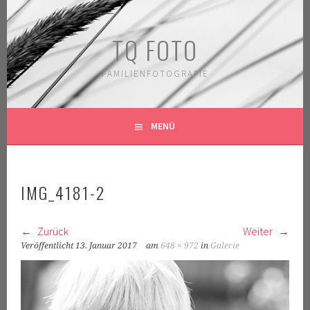
Springe
zum
TQ FOTO
Inhalt
FAMILIENFOTOGRAFIE
MENÜ
IMG_4181-2
Zurück
Weiter
Veröffentlicht
13. Januar 2017
am
648 × 972
in
Galerie