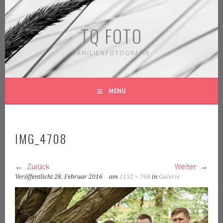
Springe
zum
TQ FOTO
Inhalt
FAMILIENFOTOGRAFIE
MENÜ
IMG_4708
Zurück
Weiter
Veröffentlicht
28. Februar 2016
am
1152 × 768
in
Galerie