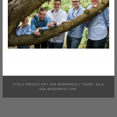
STOLZ PRÄSENTIERT VON WORDPRESS
|
THEME: SELA
VON
WORDPRESS.COM
.