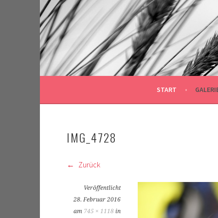
Springe
zum
Inhalt
START
GALERI
IMG_4728
Zurück
Veröffentlicht
28. Februar 2016
am
745 × 1118
in