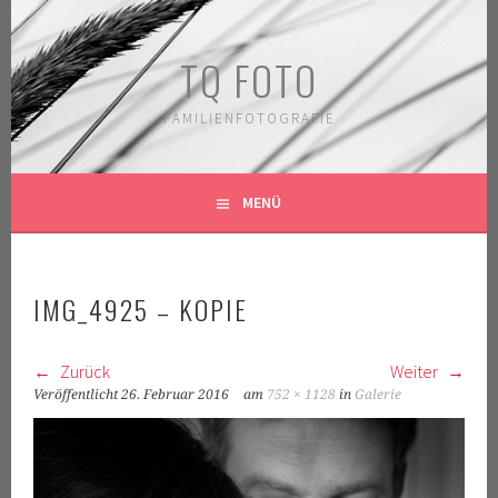
Springe
zum
TQ FOTO
Inhalt
FAMILIENFOTOGRAFIE
MENÜ
IMG_4925 – KOPIE
Zurück
Weiter
Veröffentlicht
26. Februar 2016
am
752 × 1128
in
Galerie