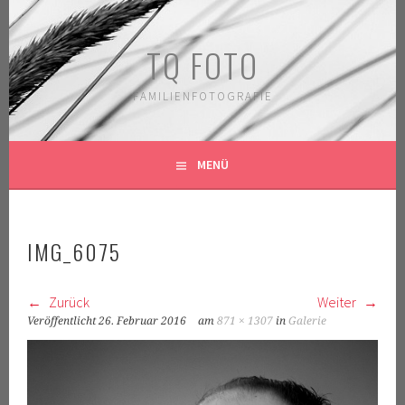
Springe
zum
TQ FOTO
Inhalt
FAMILIENFOTOGRAFIE
MENÜ
IMG_6075
Zurück
Weiter
Veröffentlicht
26. Februar 2016
am
871 × 1307
in
Galerie