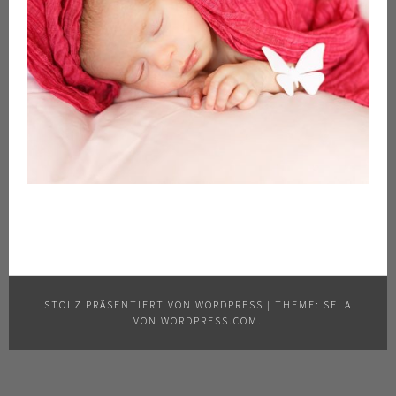
STOLZ PRÄSENTIERT VON WORDPRESS
|
THEME: SELA
VON
WORDPRESS.COM
.