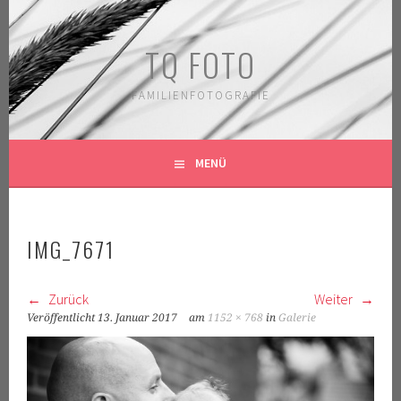
Springe
zum
TQ FOTO
Inhalt
FAMILIENFOTOGRAFIE
MENÜ
IMG_7671
Zurück
Weiter
Veröffentlicht
13. Januar 2017
am
1152 × 768
in
Galerie