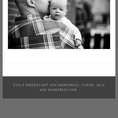
STOLZ PRÄSENTIERT VON WORDPRESS
|
THEME: SELA
VON
WORDPRESS.COM
.